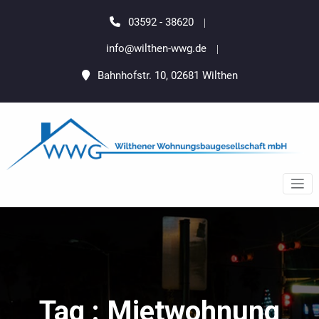
Zum
springen
Inhalt
03592 - 38620
springen
info@wilthen-wwg.de
Bahnhofstr. 10, 02681 Wilthen
Wilthener
Wilthen Wohnenswert Gedacht
Wohnungsbaugesellschaft
mbH
Tag : Mietwohnung