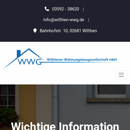
Zum
springen
Inhalt
03592 - 38620
springen
info@wilthen-wwg.de
Bahnhofstr. 10, 02681 Wilthen
Wilthener
Wilthen Wohnenswert Gedacht
Wohnungsbaugesellschaft
mbH
Wichtige Information