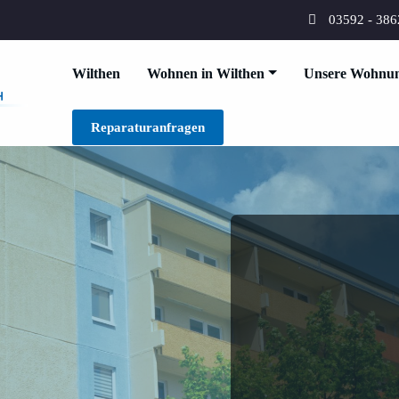
03592 - 38
Wilthen
Wohnen in Wilthen
Unsere Wohnu
Wilthener Wohnungsbaug
Wilthen Wohnenswert Gedacht
Reparaturanfragen
Wohnung