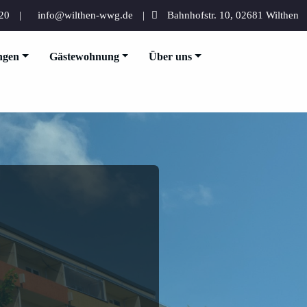
620
info@wilthen-wwg.de
Bahnhofstr. 10, 02681 Wilthen
ngen
Gästewohnung
Über uns
esellschaft mbH