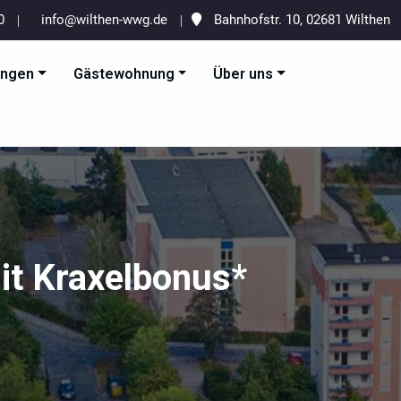
20
info@wilthen-wwg.de
Bahnhofstr. 10, 02681 Wilthen
ungen
Gästewohnung
Über uns
esellschaft mbH
it Kraxelbonus*