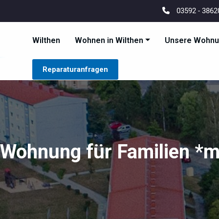
03592 - 386
Wilthen
Wohnen in Wilthen
Unsere Wohn
Wilthener Wohnungsbaug
Wilthen Wohnenswert Gedacht
Reparaturanfragen
ohnung für Familien *m