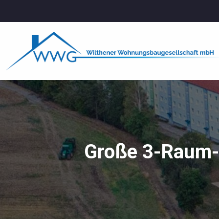
Inhalt
Zum
springen
Inhalt
springen
Große 3-Raum-W