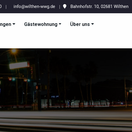
20
info@wilthen-wwg.de
Bahnhofstr. 10, 02681 Wilthen
ungen
Gästewohnung
Über uns
esellschaft mbH