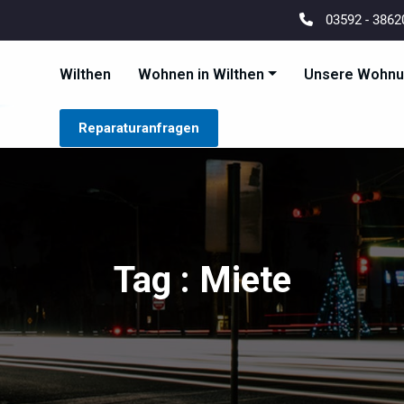
03592 - 386
Wilthen
Wohnen in Wilthen
Unsere Wohn
Wilthener Wohnungsbaug
Wilthen Wohnenswert Gedacht
Reparaturanfragen
Tag : Miete