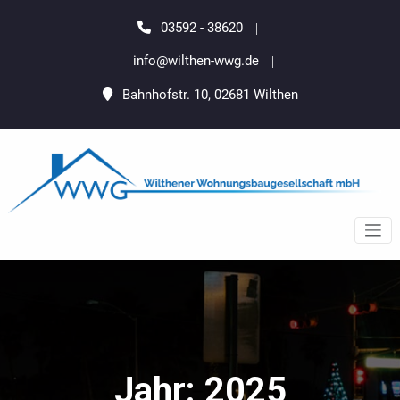
Zum
springen
Inhalt
03592 - 38620
springen
info@wilthen-wwg.de
Bahnhofstr. 10, 02681 Wilthen
Wilthener
Wilthen Wohnenswert Gedacht
Wohnungsbaugesellschaft
mbH
Jahr:
2025