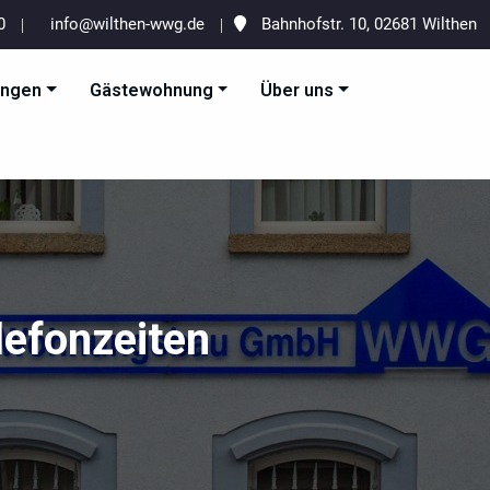
20
info@wilthen-wwg.de
Bahnhofstr. 10, 02681 Wilthen
ungen
Gästewohnung
Über uns
esellschaft mbH
lefonzeiten