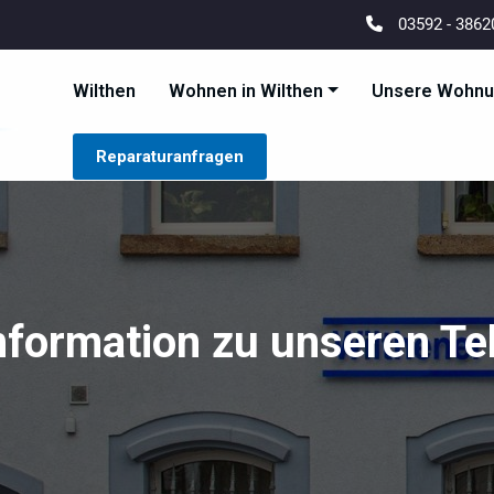
03592 - 386
Wilthen
Wohnen in Wilthen
Unsere Wohn
Wilthener Wohnungsbaug
Wilthen Wohnenswert Gedacht
Reparaturanfragen
nformation zu unseren Te