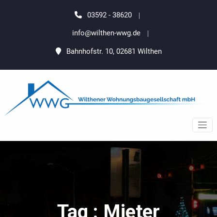
Zum
springen
Inhalt
03592 - 38620
springen
info@wilthen-wwg.de
Bahnhofstr. 10, 02681 Wilthen
Wilthener
Wilthen Wohnenswert Gedacht
Wohnungsbaugesellschaft
mbH
Tag : Mieter